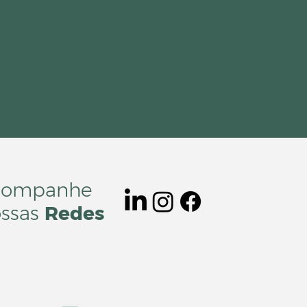
companhe
ssas
Redes