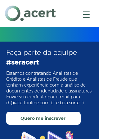
(11) 3226-9400
(11) 98773-0276
Faça parte da equipe
#seracert
Estamos contratando Analistas de
Crédito e Analistas de Fraude que
tenham experiência com a análise de
documentos de identidade e assinaturas.
Envie seu currículo por e-mail para
rh@acertonline.com.br
e boa sorte! :)
Quero me inscrever